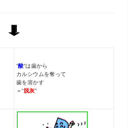
“
酸
”は歯から
カルシウムを奪って
歯を溶かす
＝“
脱灰
”