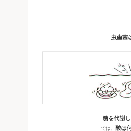
虫歯菌
糖を代謝し
酸は
では、