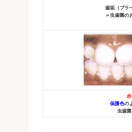
歯垢（プラ
＝虫歯菌のお
赤
保護色
の
虫歯菌