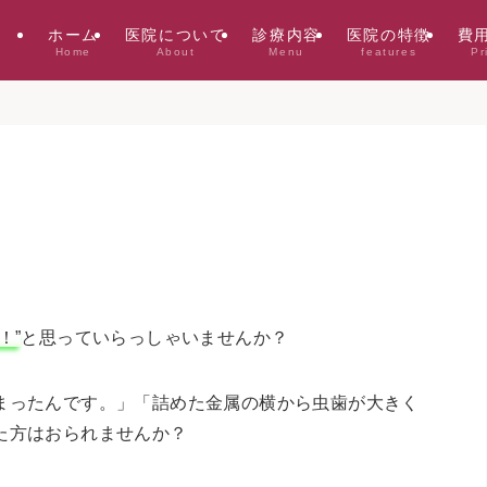
ホーム
医院について
診療内容
医院の特徴
費用
Home
About
Menu
features
Pr
！”
と思っていらっしゃいませんか？
ったんです。」「詰めた金属の横から虫歯が大きく
た方はおられませんか？