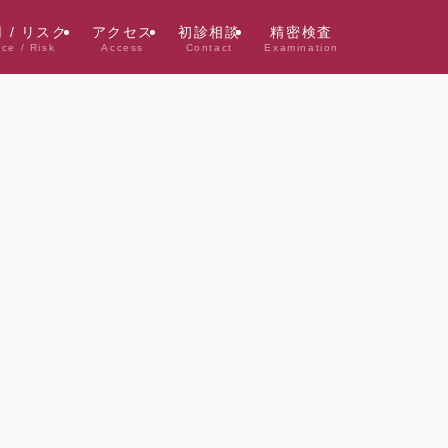
 / リスク
アクセス
初診相談
精密検査
ice / Risk
Access
Contact
Examination