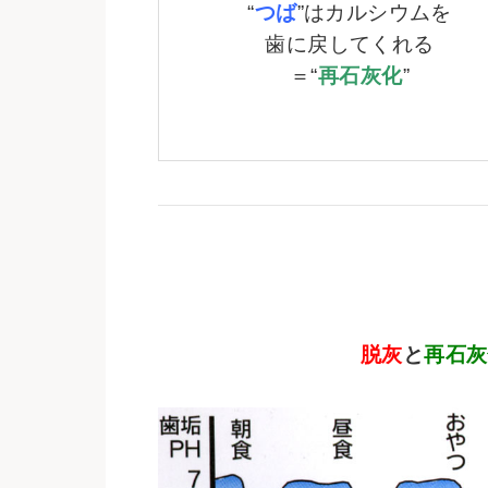
“
つば
”はカルシウムを
歯に戻してくれる
＝“
再石灰化
”
脱灰
と
再石灰